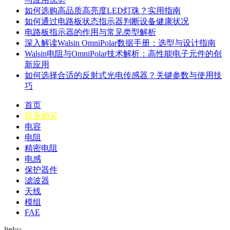
如何选购高品质高亮度LED灯珠？实用指南
如何通过电路板状态指示器判断设备健康状况
电路板指示器的作用与常见类型解析
深入解读Walsin OmniPolar数据手册：选型与设计指南
Walsin电阻与OmniPolar技术解析：高性能电子元件的创
新应用
如何选择合适的反射式光电传感器？关键参数与使用技
巧
首页
联系购买
电容
电阻
精密电阻
电感
保护器件
滤波器
天线
模组
FAE
links: