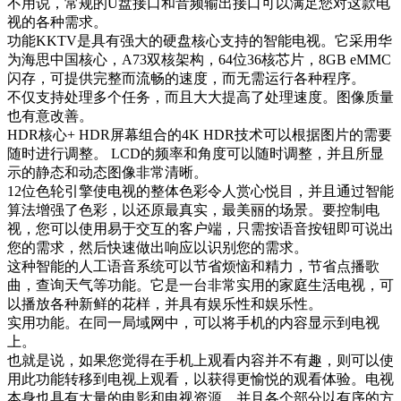
不用说，常规的U盘接口和音频输出接口可以满足您对这款电
视的各种需求。
功能KKTV是具有强大的硬盘核心支持的智能电视。它采用华
为海思中国核心，A73双核架构，64位36核芯片，8GB eMMC
闪存，可提供完整而流畅的速度，而无需运行各种程序。
不仅支持处理多个任务，而且大大提高了处理速度。图像质量
也有意改善。
HDR核心+ HDR屏幕组合的4K HDR技术可以根据图片的需要
随时进行调整。 LCD的频率和角度可以随时调整，并且所显
示的静态和动态图像非常清晰。
12位色轮引擎使电视的整体色彩令人赏心悦目，并且通过智能
算法增强了色彩，以还原最真实，最美丽的场景。要控制电
视，您可以使用易于交互的客户端，只需按语音按钮即可说出
您的需求，然后快速做出响应以识别您的需求。
这种智能的人工语音系统可以节省烦恼和精力，节省点播歌
曲，查询天气等功能。它是一台非常实用的家庭生活电视，可
以播放各种新鲜的花样，并具有娱乐性和娱乐性。
实用功能。在同一局域网中，可以将手机的内容显示到电视
上。
也就是说，如果您觉得在手机上观看内容并不有趣，则可以使
用此功能转移到电视上观看，以获得更愉悦的观看体验。电视
本身也具有大量的电影和电视资源，并且各个部分以有序的方