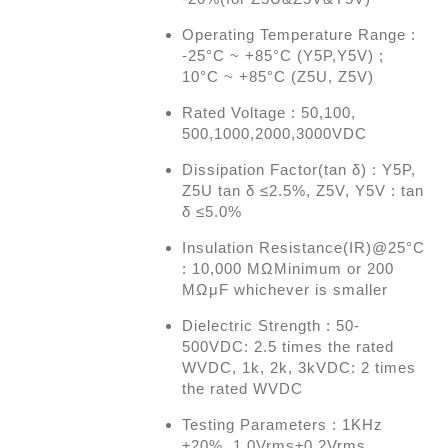
Operating Temperature Range :
-25°C ~ +85°C (Y5P,Y5V) ;
10°C ~ +85°C (Z5U, Z5V)
Rated Voltage : 50,100,
500,1000,2000,3000VDC
Dissipation Factor(tan δ) : Y5P,
Z5U tan δ ≤2.5%, Z5V, Y5V : tan
δ ≤5.0%
Insulation Resistance(IR)@25°C
: 10,000 MΩMinimum or 200
MΩμF whichever is smaller
Dielectric Strength : 50-
500VDC: 2.5 times the rated
WVDC, 1k, 2k, 3kVDC: 2 times
the rated WVDC
Testing Parameters : 1KHz
±20%, 1.0Vrms±0.2Vrms