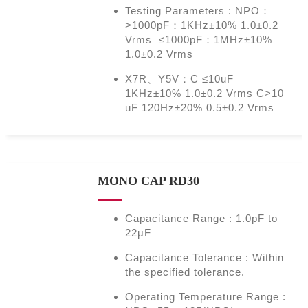
Testing Parameters : NPO：
>1000pF：1KHz±10% 1.0±0.2
Vrms ≤1000pF：1MHz±10%
1.0±0.2 Vrms
X7R、Y5V：C ≤10uF
1KHz±10% 1.0±0.2 Vrms C>10
uF 120Hz±20% 0.5±0.2 Vrms
MONO CAP RD30
Capacitance Range : 1.0pF to
22μF
Capacitance Tolerance : Within
the specified tolerance.
Operating Temperature Range :