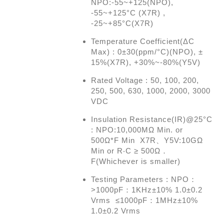
NPO:-55~+125(NPO),
-55~+125°C (X7R) ,
-25~+85°C(X7R)
Temperature Coefficient(ΔC
Max) : 0±30(ppm/°C)(NPO), ±
15%(X7R), +30%~-80%(Y5V)
Rated Voltage : 50, 100, 200,
250, 500, 630, 1000, 2000, 3000
VDC
Insulation Resistance(IR)@25°C
: NPO:10,000MΩ Min. or
500Ω*F Min X7R、Y5V:10GΩ
Min or R‧C ≥ 500Ω．
F(Whichever is smaller)
Testing Parameters : NPO：
>1000pF：1KHz±10% 1.0±0.2
Vrms ≤1000pF：1MHz±10%
1.0±0.2 Vrms