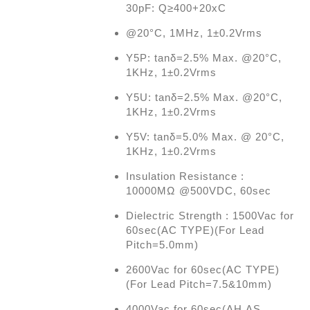
30pF: Q≥400+20xC
@20°C, 1MHz, 1±0.2Vrms
Y5P: tanδ=2.5% Max. @20°C,
1KHz, 1±0.2Vrms
Y5U: tanδ=2.5% Max. @20°C,
1KHz, 1±0.2Vrms
Y5V: tanδ=5.0% Max. @ 20°C,
1KHz, 1±0.2Vrms
Insulation Resistance :
10000MΩ @500VDC, 60sec
Dielectric Strength : 1500Vac for
60sec(AC TYPE)(For Lead
Pitch=5.0mm)
2600Vac for 60sec(AC TYPE)
(For Lead Pitch=7.5&10mm)
4000Vac for 60sec(AH,AS