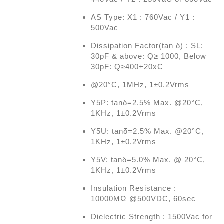
AS Type: X1 : 760Vac / Y1 :
500Vac
Dissipation Factor(tan δ) : SL:
30pF & above: Q≥ 1000, Below
30pF: Q≥400+20xC
@20°C, 1MHz, 1±0.2Vrms
Y5P: tanδ=2.5% Max. @20°C,
1KHz, 1±0.2Vrms
Y5U: tanδ=2.5% Max. @20°C,
1KHz, 1±0.2Vrms
Y5V: tanδ=5.0% Max. @ 20°C,
1KHz, 1±0.2Vrms
Insulation Resistance :
10000MΩ @500VDC, 60sec
Dielectric Strength : 1500Vac for