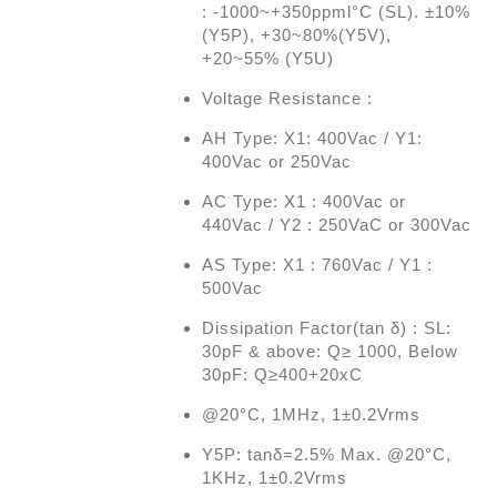
: -1000~+350ppml°C (SL). ±10%
(Y5P), +30~80%(Y5V),
+20~55% (Y5U)
Voltage Resistance :
AH Type: X1: 400Vac / Y1:
400Vac or 250Vac
AC Type: X1 : 400Vac or
440Vac / Y2 : 250VaC or 300Vac
AS Type: X1 : 760Vac / Y1 :
500Vac
Dissipation Factor(tan δ) : SL:
30pF & above: Q≥ 1000, Below
30pF: Q≥400+20xC
@20°C, 1MHz, 1±0.2Vrms
Y5P: tanδ=2.5% Max. @20°C,
1KHz, 1±0.2Vrms