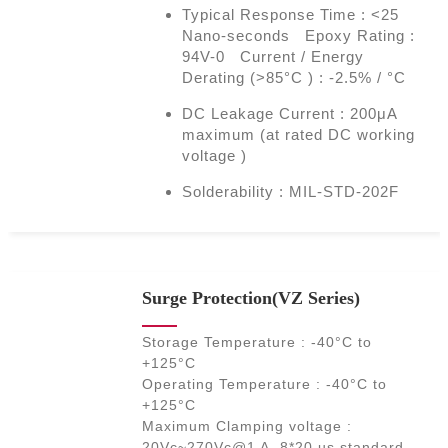
Typical Response Time : <25
Nano-seconds Epoxy Rating :
94V-0 Current / Energy
Derating (>85°C ) : -2.5% / °C
DC Leakage Current : 200μA
maximum (at rated DC working
voltage )
Solderability : MIL-STD-202F
Surge Protection(VZ Series)
Storage Temperature : -40°C to
+125°C
Operating Temperature : -40°C to
+125°C
Maximum Clamping voltage :
20Vc~270Vc@1 A, 8*20 us standard