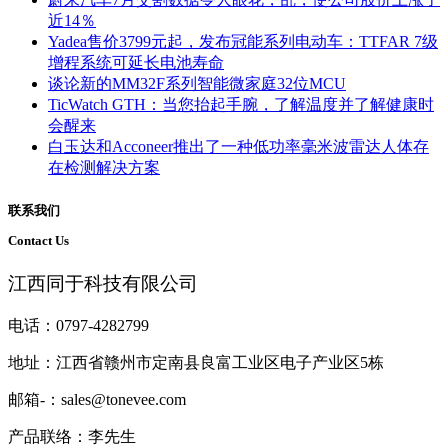
近14％
Yadea售价3799元起，发布冠能系列电动车：TTFAR 7级
增程系统可延长电池寿命
谈论新的MM32F系列智能微家庭32位MCU
TicWatch GTH：当您抬起手腕，了解温度并了解健康时
会醒来
白玉达和Acconeer推出了一种低功率毫米波雷达人体存
在检测解决方案
联系我们
Contact Us
江西同于科技有限公司
电话：0797-4282799
地址：江西省赣州市定南县良富工业区电子产业区5栋
邮箱-：sales@tonevee.com
产品联络：李先生