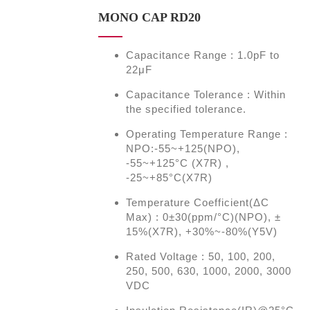
MONO CAP RD20
Capacitance Range : 1.0pF to
22μF
Capacitance Tolerance : Within
the specified tolerance.
Operating Temperature Range :
NPO:-55~+125(NPO),
-55~+125°C (X7R) ,
-25~+85°C(X7R)
Temperature Coefficient(ΔC
Max) : 0±30(ppm/°C)(NPO), ±
15%(X7R), +30%~-80%(Y5V)
Rated Voltage : 50, 100, 200,
250, 500, 630, 1000, 2000, 3000
VDC