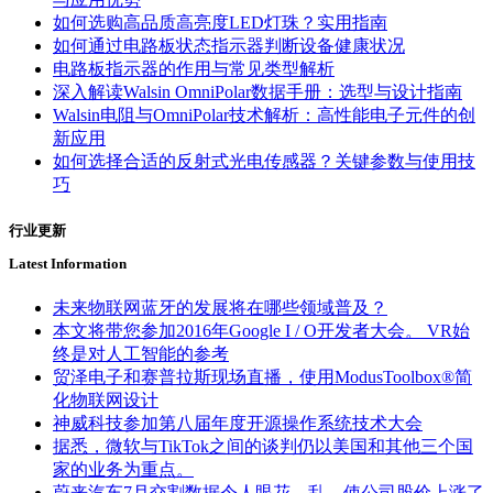
如何选购高品质高亮度LED灯珠？实用指南
如何通过电路板状态指示器判断设备健康状况
电路板指示器的作用与常见类型解析
深入解读Walsin OmniPolar数据手册：选型与设计指南
Walsin电阻与OmniPolar技术解析：高性能电子元件的创
新应用
如何选择合适的反射式光电传感器？关键参数与使用技
巧
行业更新
Latest Information
未来物联网蓝牙的发展将在哪些领域普及？
本文将带您参加2016年Google I / O开发者大会。 VR始
终是对人工智能的参考
贸泽电子和赛普拉斯现场直播，使用ModusToolbox®简
化物联网设计
神威科技参加第八届年度开源操作系统技术大会
据悉，微软与TikTok之间的谈判仍以美国和其他三个国
家的业务为重点。
蔚来汽车7月交割数据令人眼花，乱，使公司股价上涨了