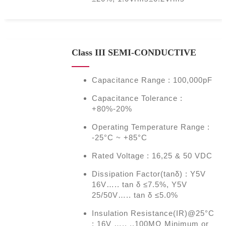
Class III SEMI-CONDUCTIVE
Capacitance Range : 100,000pF
Capacitance Tolerance :
+80%-20%
Operating Temperature Range :
-25°C ~ +85°C
Rated Voltage : 16,25 & 50 VDC
Dissipation Factor(tanδ) : Y5V
16V….. tan δ ≤7.5%, Y5V
25/50V….. tan δ ≤5.0%
Insulation Resistance(IR)@25°C
: 16V ….. ..100MΩ Minimum or