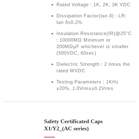
Rated Voltage : 1K, 2K, 3K VDC
Dissipation Factor(tan δ) : LR:
tan δ≤0.2%
Insulation Resistance(IR)@25°C
: 10000MΩ Minimum or
200MΩμF whichever is smaller
(500VDC, 60sec)
Dielectric Strength : 2 times the
rated WVDC
Testing Parameters : 1KHz
±20%, 1.0Vrms±0.2Vrms
Safety Certificated Caps
X1/Y2_(AC series)