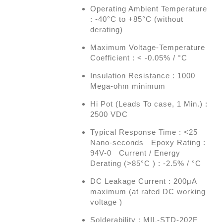
Operating Ambient Temperature
: -40°C to +85°C (without
derating)
Maximum Voltage-Temperature
Coefficient : < -0.05% / °C
Insulation Resistance : 1000
Mega-ohm minimum
Hi Pot (Leads To case, 1 Min.) :
2500 VDC
Typical Response Time : <25
Nano-seconds Epoxy Rating :
94V-0 Current / Energy
Derating (>85°C ) : -2.5% / °C
DC Leakage Current : 200μA
maximum (at rated DC working
voltage )
Solderability : MIL-STD-202F