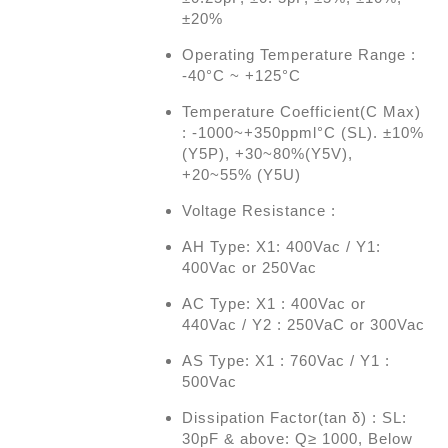
±20%
Operating Temperature Range :
-40°C ~ +125°C
Temperature Coefficient(C Max)
: -1000~+350ppml°C (SL). ±10%
(Y5P), +30~80%(Y5V),
+20~55% (Y5U)
Voltage Resistance :
AH Type: X1: 400Vac / Y1:
400Vac or 250Vac
AC Type: X1 : 400Vac or
440Vac / Y2 : 250VaC or 300Vac
AS Type: X1 : 760Vac / Y1 :
500Vac
Dissipation Factor(tan δ) : SL:
30pF & above: Q≥ 1000, Below