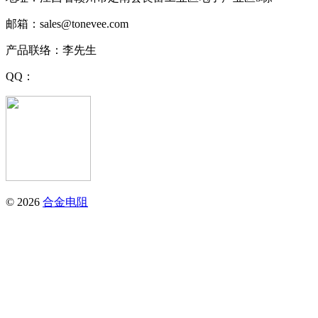
邮箱：sales@tonevee.com
产品联络：李先生
QQ：
© 2026
合金电阻
江西同于科技有限公司
电话：0797-4282799
地址：江西省赣州市定南县良富工业区电子产业区5栋
邮箱：sales@tonevee.com