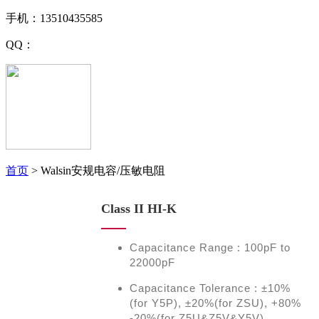
手机：13510435585
QQ：
首页
>
Walsin安规电容/压敏电阻
Class II HI-K
Capacitance Range : 100pF to
22000pF
Capacitance Tolerance : ±10%
(for Y5P), ±20%(for ZSU), +80%
-20%(for Z5U&Z5V&Y5V)