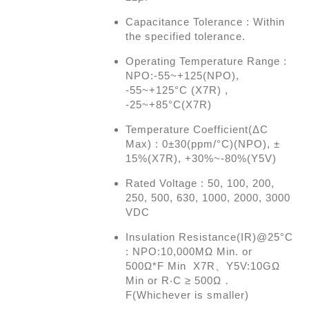
Capacitance Tolerance : Within
the specified tolerance.
Operating Temperature Range :
NPO:-55~+125(NPO),
-55~+125°C (X7R) ,
-25~+85°C(X7R)
Temperature Coefficient(ΔC
Max) : 0±30(ppm/°C)(NPO), ±
15%(X7R), +30%~-80%(Y5V)
Rated Voltage : 50, 100, 200,
250, 500, 630, 1000, 2000, 3000
VDC
Insulation Resistance(IR)@25°C
: NPO:10,000MΩ Min. or
500Ω*F Min X7R、Y5V:10GΩ
Min or R‧C ≥ 500Ω．
F(Whichever is smaller)