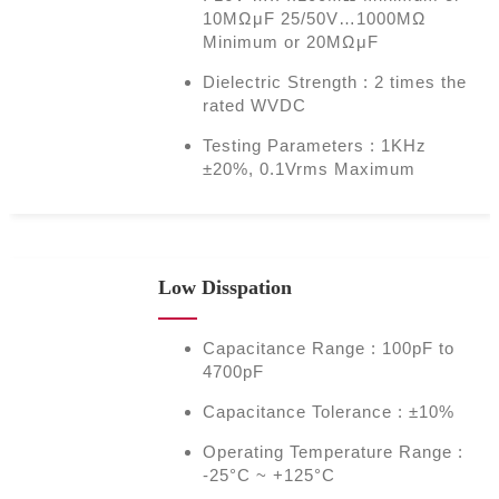
10MΩμF 25/50V…1000MΩ
Minimum or 20MΩμF
Dielectric Strength : 2 times the
rated WVDC
Testing Parameters : 1KHz
±20%, 0.1Vrms Maximum
Low Disspation
Capacitance Range : 100pF to
4700pF
Capacitance Tolerance : ±10%
Operating Temperature Range :
-25°C ~ +125°C