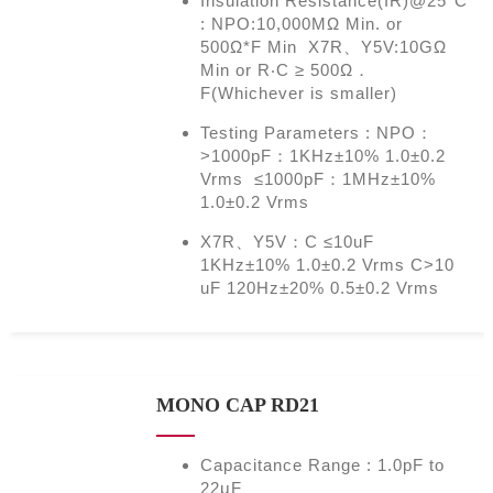
Insulation Resistance(IR)@25°C
: NPO:10,000MΩ Min. or
500Ω*F Min X7R、Y5V:10GΩ
Min or R‧C ≥ 500Ω．
F(Whichever is smaller)
Testing Parameters : NPO：
>1000pF：1KHz±10% 1.0±0.2
Vrms ≤1000pF：1MHz±10%
1.0±0.2 Vrms
X7R、Y5V：C ≤10uF
1KHz±10% 1.0±0.2 Vrms C>10
uF 120Hz±20% 0.5±0.2 Vrms
MONO CAP RD21
Capacitance Range : 1.0pF to
22μF