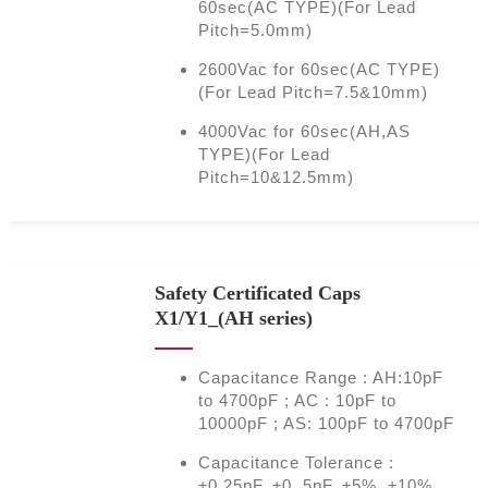
60sec(AC TYPE)(For Lead
Pitch=5.0mm)
2600Vac for 60sec(AC TYPE)
(For Lead Pitch=7.5&10mm)
4000Vac for 60sec(AH,AS
TYPE)(For Lead
Pitch=10&12.5mm)
Safety Certificated Caps
X1/Y1_(AH series)
Capacitance Range : AH:10pF
to 4700pF ; AC : 10pF to
10000pF ; AS: 100pF to 4700pF
Capacitance Tolerance :
±0.25pF, ±0. 5pF, ±5%, ±10%,