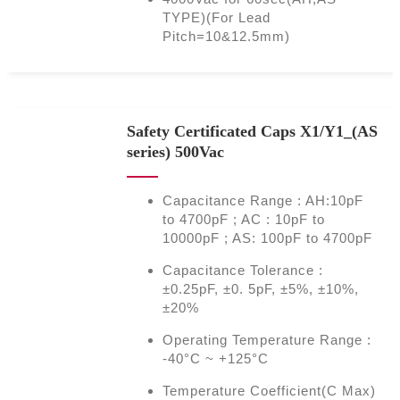
TYPE)(For Lead
Pitch=10&12.5mm)
Safety Certificated Caps X1/Y1_(AS
series) 500Vac
Capacitance Range : AH:10pF
to 4700pF ; AC : 10pF to
10000pF ; AS: 100pF to 4700pF
Capacitance Tolerance :
±0.25pF, ±0. 5pF, ±5%, ±10%,
±20%
Operating Temperature Range :
-40°C ~ +125°C
Temperature Coefficient(C Max)