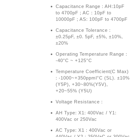
Capacitance Range : AH:10pF
to 4700pF ; AC : 10pF to
10000pF ; AS: 100pF to 4700pF
Capacitance Tolerance :
±0.25pF, ±0. 5pF, ±5%, ±10%,
±20%
Operating Temperature Range :
-40°C ~ +125°C
Temperature Coefficient(C Max)
: -1000~+350ppml°C (SL). ±10%
(Y5P), +30~80%(Y5V),
+20~55% (Y5U)
Voltage Resistance :
AH Type: X1: 400Vac / Y1:
400Vac or 250Vac
AC Type: X1 : 400Vac or
440Vac / Y2 : 250VaC or 300Vac