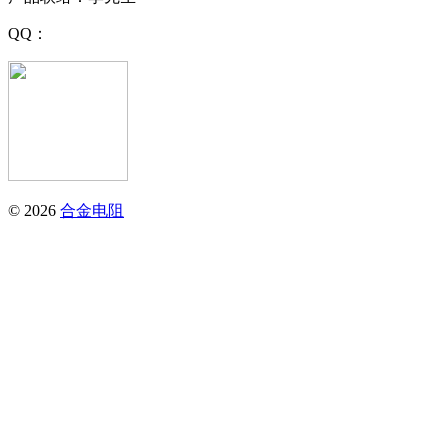
QQ：
© 2026
合金电阻
江西同于科技有限公司
电话：0797-4282799
地址：江西省赣州市定南县良富工业区电子产业区5栋
邮箱：sales@tonevee.com
产品联络：李先生
QQ：