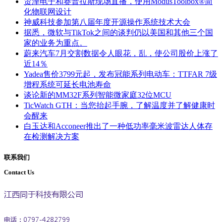
贸泽电子和赛普拉斯现场直播，使用ModusToolbox®简
化物联网设计
神威科技参加第八届年度开源操作系统技术大会
据悉，微软与TikTok之间的谈判仍以美国和其他三个国
家的业务为重点。
蔚来汽车7月交割数据令人眼花，乱，使公司股价上涨了
近14％
Yadea售价3799元起，发布冠能系列电动车：TTFAR 7级
增程系统可延长电池寿命
谈论新的MM32F系列智能微家庭32位MCU
TicWatch GTH：当您抬起手腕，了解温度并了解健康时
会醒来
白玉达和Acconeer推出了一种低功率毫米波雷达人体存
在检测解决方案
联系我们
Contact Us